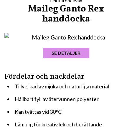
Lekfull dockvän
Maileg Ganto Rex
handdocka
SE DETALJER
Fördelar och nackdelar
Tillverkad av mjuka och naturliga material
Hållbart fyll av återvunnen polyester
Kan tvättas vid 30°C
Lämplig för kreativ lek och berättande