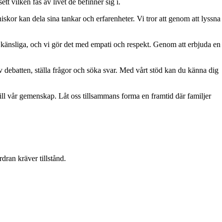
tt vilken fas av livet de befinner sig i.
skor kan dela sina tankar och erfarenheter. Vi tror att genom att lyssna
r känsliga, och vi gör det med empati och respekt. Genom att erbjuda en
av debatten, ställa frågor och söka svar. Med vårt stöd kan du känna dig
till vår gemenskap. Låt oss tillsammans forma en framtid där familjer
dran kräver tillstånd.