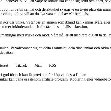
n du behöver. Vi vill att varje besökare ska känna sig sedd och hörd, oavse
uppmuntra till samtal och delaktighet skapar vi en trygg plats där männi
 viktig, och vi vill att du ska vara en del av vår berättelse.
en gör oss unika. Vi tar oss an ämnen som ibland kan kännas svåra elle
ill en mer inkluderande och förstående samhällsdiskussion.
 utmaningar med styrka och mod. Vårt mål är att inspirera dig att ta del 
llen. Vi välkomnar dig att delta i samtalet, dela dina tankar och bidra 
debatt.se!
terest
TikTok
Mail
RSS
i god för och kan få provision för köp via dessa länkar.
 länkar kan tjäna oss genom affiliate-program. Kopiering eller vidarebefor