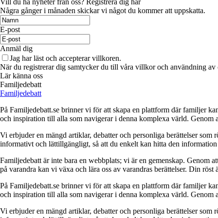
Vill du ha nyheter från oss? Registrera dig här
Några gånger i månaden skickar vi något du kommer att uppskatta.
E-post
Anmäl dig
Jag har läst och accepterar villkoren.
När du registrerar dig samtycker du till våra villkor och användning av
Lär känna oss
Familjedebatt
Familjedebatt
På Familjedebatt.se brinner vi för att skapa en plattform där familjer kan
och inspiration till alla som navigerar i denna komplexa värld. Genom att
Vi erbjuder en mängd artiklar, debatter och personliga berättelser som r
informativt och lättillgängligt, så att du enkelt kan hitta den informatio
Familjedebatt är inte bara en webbplats; vi är en gemenskap. Genom att 
på varandra kan vi växa och lära oss av varandras berättelser. Din röst är
På Familjedebatt.se brinner vi för att skapa en plattform där familjer kan
och inspiration till alla som navigerar i denna komplexa värld. Genom att
Vi erbjuder en mängd artiklar, debatter och personliga berättelser som r