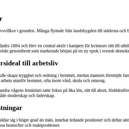
r
ivsvillkor i grunden. Många flyttade från landsbygden till städerna och 
 1884 och blev en central aktör i kampen för kvinnors rätt till utbildnin
istoriskt genombrott som markerade början på en ny epok i svensk demokr
ideal till arbetsliv
ulle skapa trygghet och ordning i hemmet, medan mannen försörjde fami
r arbeta utanför hemmet, ofta inom vård, skola och omsorg.
dra vågens feminism satte fokus på lika lön, rätt till abort, föräldrafö
både moderskap och faderskap.
ntningar
bildar sig i högre grad än män, innehar ledande positioner och deltar akt
issa branscher och maktpositioner.