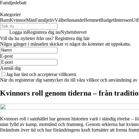
Familjedebatt
Kategorier
Barn
Kvinnor
Män
Familjeliv
Välbefinnande
Hemmet
Budget
Intressen
Utf
Logga in
Registrera dig nu
Nyhetsbrevet
Vill du ha nyheter från oss? Registrera dig här
Några gånger i månaden skickar vi något du kommer att uppskatta.
E-post
Anmäl dig
Jag har läst och accepterar villkoren.
När du registrerar dig samtycker du till våra villkor och användning av
Kvinnors roll genom tiderna – från traditio
Kvinnors roll i samhället har genom historien varit i ständig rörelse – fr
utan fylld av kamp, motstånd och framsteg. Genom seklerna har kvinnor st
förändrats över tid och hur förändringens kraft fortsätter att forma framt