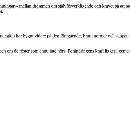
ntningar – mellan drömmen om självförverkligande och kravet på att räck
r.
eneration har byggt vidare på den föregående, brutit normer och skapat n
h om de röster som ännu inte hörs. Förändringens kraft ligger i gemensk