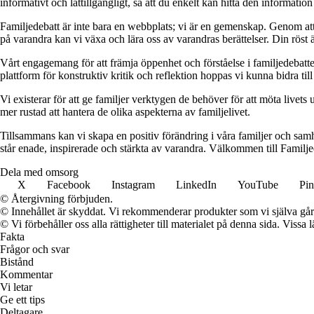
informativt och lättillgängligt, så att du enkelt kan hitta den informatio
Familjedebatt är inte bara en webbplats; vi är en gemenskap. Genom att 
på varandra kan vi växa och lära oss av varandras berättelser. Din röst är
Vårt engagemang för att främja öppenhet och förståelse i familjedebatt
plattform för konstruktiv kritik och reflektion hoppas vi kunna bidra t
Vi existerar för att ge familjer verktygen de behöver för att möta livets
mer rustad att hantera de olika aspekterna av familjelivet.
Tillsammans kan vi skapa en positiv förändring i våra familjer och samhä
står enade, inspirerade och stärkta av varandra. Välkommen till Familje
Dela med omsorg
X
Facebook
Instagram
LinkedIn
YouTube
Pin
© Återgivning förbjuden.
© Innehållet är skyddat. Vi rekommenderar produkter som vi själva går 
© Vi förbehåller oss alla rättigheter till materialet på denna sida. Vissa
Fakta
Frågor och svar
Bistånd
Kommentar
Vi letar
Ge ett tips
Deltagare