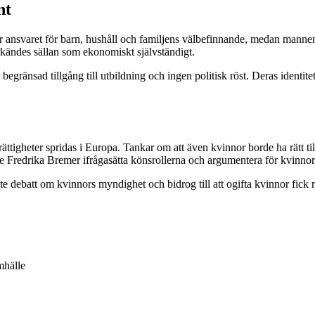
nt
 ansvaret för barn, hushåll och familjens välbefinnande, medan mannen 
kändes sällan som ekonomiskt självständigt.
begränsad tillgång till utbildning och ingen politisk röst. Deras identi
ättigheter spridas i Europa. Tankar om att även kvinnor borde ha rätt ti
redrika Bremer ifrågasätta könsrollerna och argumentera för kvinnors rä
 debatt om kvinnors myndighet och bidrog till att ogifta kvinnor fick r
mhälle