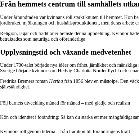
Från hemmets centrum till samhällets utka
Under århundraden var kvinnans roll starkt knuten till hemmet. Hon bar
jordbruket, mjölkningen och hushållsproduktionen, men deras arbete er
Religion, lagar och traditioner befäste denna uppdelning. Kvinnor hade 
betraktades som naturliga och oföränderliga.
Upplysningstid och växande medvetenhet
Under 1700-talet började nya idéer om frihet, jämlikhet och mänskliga r
Sverige började kvinnor som Hedvig Charlotta Nordenflycht och senare F
Fredrika Bremers roman
Hertha
från 1856 blev en milstolpe. Den väckte
självständighet.
Följ barnets utveckling månad för månad – med glädje och realism
Kön och identitet i förändring: Så kan du stärka ett mer mångfaldigt sa
Kvinnors roll genom tiderna – från tradition till förändringens kraft