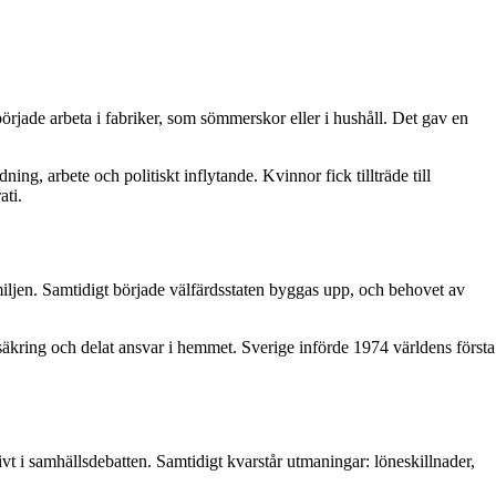
började arbeta i fabriker, som sömmerskor eller i hushåll. Det gav en
g, arbete och politiskt inflytande. Kvinnor fick tillträde till
ati.
ljen. Samtidigt började välfärdsstaten byggas upp, och behovet av
rsäkring och delat ansvar i hemmet. Sverige införde 1974 världens första
ivt i samhällsdebatten. Samtidigt kvarstår utmaningar: löneskillnader,