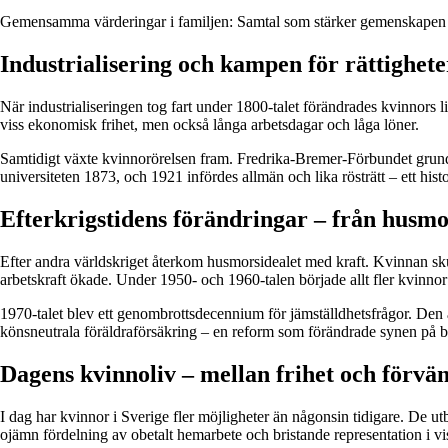
Gemensamma värderingar i familjen: Samtal som stärker gemenskapen
Industrialisering och kampen för rättighete
När industrialiseringen tog fart under 1800-talet förändrades kvinnors l
viss ekonomisk frihet, men också långa arbetsdagar och låga löner.
Samtidigt växte kvinnorörelsen fram. Fredrika-Bremer-Förbundet grundades
universiteten 1873, och 1921 infördes allmän och lika rösträtt – ett h
Efterkrigstidens förändringar – från husmors
Efter andra världskriget återkom husmorsidealet med kraft. Kvinnan sk
arbetskraft ökade. Under 1950- och 1960-talen började allt fler kvinno
1970-talet blev ett genombrottsdecennium för jämställdhetsfrågor. Den an
könsneutrala föräldraförsäkring – en reform som förändrade synen på 
Dagens kvinnoliv – mellan frihet och förvä
I dag har kvinnor i Sverige fler möjligheter än någonsin tidigare. De ut
ojämn fördelning av obetalt hemarbete och bristande representation i v